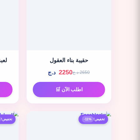
حقيبة بناء العقول
لعب
2250
د.ج
2650 د.ج
اطلب الآن 🛒
تخفيض!
-11%
تخفيض!