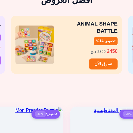
أفضل العروض
ANIMAL SHAPE
ك
BATTLE
تخفيض 14%
0
2450
د.ج
2850
تسوق الآن
-20%
تخفيض!
-18%