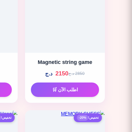
Magnetic string game
2150
د.ج
2850 د.ج
اطلب الآن 🛒
تخفيض!
-20%
تخفيض!