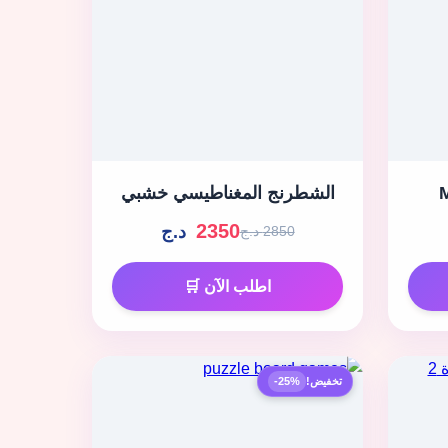
الشطرنج المغناطيسي خشبي
2350
د.ج
2850 د.ج
اطلب الآن 🛒
تخفيض!
-25%