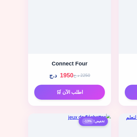
Connect Four
1950
د.ج
2250 د.ج
اطلب الآن 🛒
تخفيض!
-13%