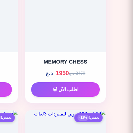
MEMORY CHESS
1950
د.ج
2450 د.ج
اطلب الآن 🛒
تخفيض!
-12%
تخفيض!