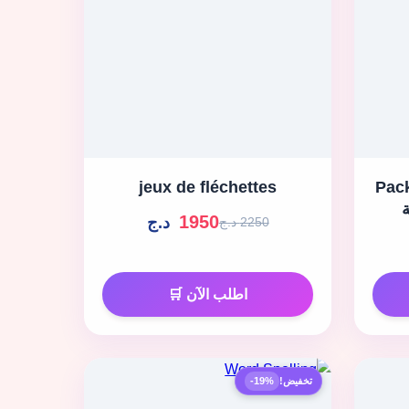
ي الأولى
jeux de fléchettes
ة
1950
د.ج
2250 د.ج
اطلب الآن 🛒
تخفيض!
-19%