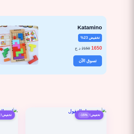
Katamino
تخفيض 23%
1650
د.ج
2150
تسوق الآن
تخفيض!
-15%
تخفيض!