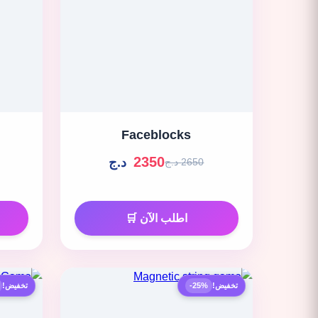
Faceblocks
2350
د.ج
2650 د.ج
اطلب الآن 🛒
تخفيض!
-25%
تخفيض!