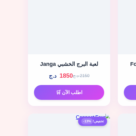
Fo
لعبة البرج الخشبي Janga
1850
د.ج
2150 د.ج
اطلب الآن 🛒
تخفيض!
-13%