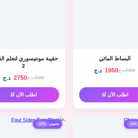
البساط المائي
حقيبة مونتيسوري لتعلم الق
2
1950
د.ج
2450 د.ج
2750
د.ج
3150 د.ج
اطلب الآن 🛒
اطلب الآن 🛒
-12%
تخفيض!
-17%