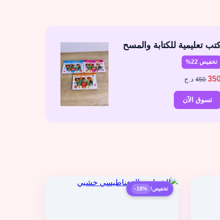
تب تعليمية للكتابة والمسح
تخفيض 22%
35
د.ج
450
تسوق الآن
تخفيض!
-18%