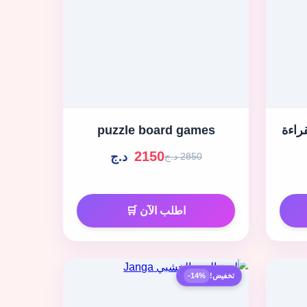
راءة
puzzle board games
2150
د.ج
2850 د.ج
اطلب الآن 🛒
تخفيض!
-14%