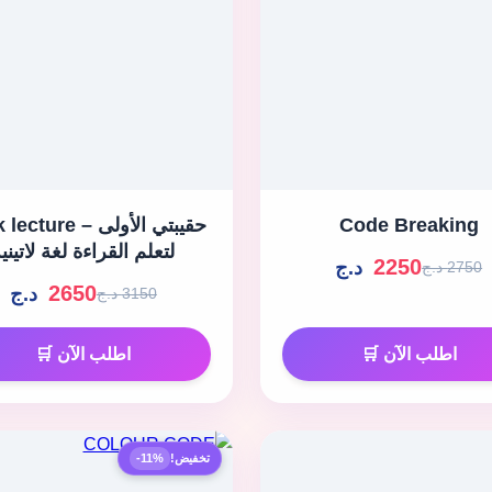
Code Breaking
Pack lecture – حقيبت
لتعلم القراءة لغة لاتيني
2250
د.ج
2750 د.ج
2650
د.ج
3150 د.ج
اطلب الآن 🛒
اطلب الآن 🛒
تخفيض!
-11%