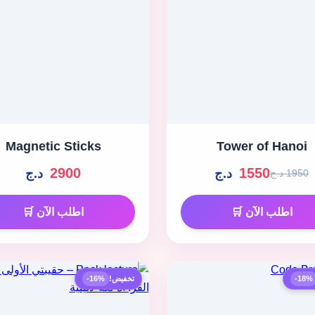
Magnetic Sticks
Tower of Hanoi
2900
1550
د.ج
د.ج
1950 د.ج
اطلب الآن 🛒
اطلب الآن 🛒
-18%
تخفيض!
-16%