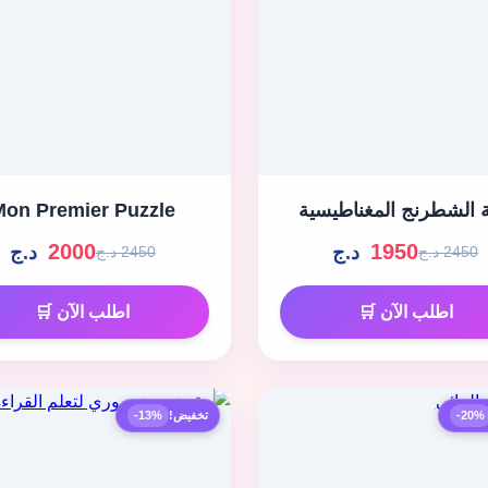
ة الشطرنج المغناطيسية
Mon Premier Puzzle
2000
1950
د.ج
د.ج
2450 د.ج
2450 د.ج
اطلب الآن 🛒
اطلب الآن 🛒
-20%
تخفيض!
-13%