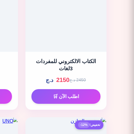
الكتاب الالكتروني للمفردات
3لغات
2150
د.ج
2450 د.ج
اطلب الآن 🛒
تخفيض!
-12%