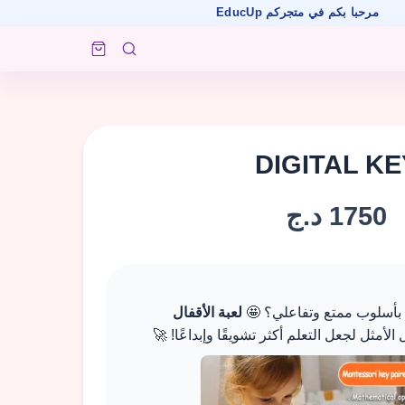
بكم في متجركم EducUp
DIGITAL KE
1750 د.ج
 بأسلوب ممتع وتفاعلي؟ 🤩
لعبة الأقفال
لأمثل لجعل التعلم أكثر تشويقًا وإبداعًا! 🚀