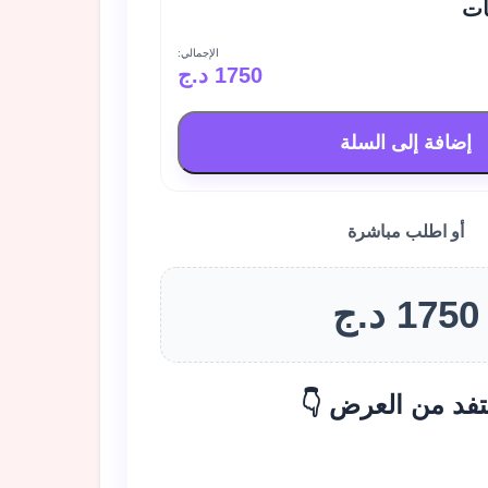
ات
الإجمالي:
1750 د.ج
إضافة إلى السلة
أو اطلب مباشرة
1750 د.ج
تفد من العرض 👇