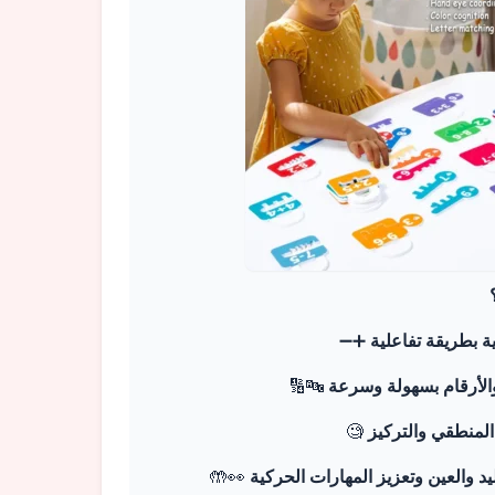
ة بطريقة تفاعلية
➕➖
لأرقام بسهولة وسرعة
🔤🔢
المنطقي والتركيز
🧐
د والعين وتعزيز المهارات الحركية
👀🤲