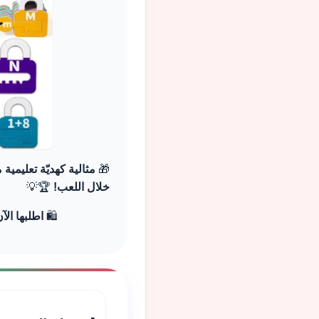
🎁
مثالية كهديّة تعليمي
خلال اللعب!
🏆💡
🛍️
اطلبها ال