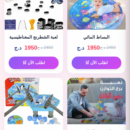
البساط المائي
لعبة الشطرنج المغناطيسية
1950
1950
د.ج
د.ج
2450 د.ج
2450 د.ج
اطلب الآن 🛒
اطلب الآن 🛒