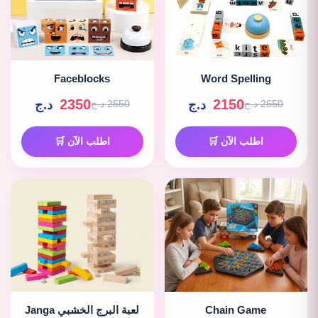
Faceblocks
Word Spelling
2350
2150
د.ج
د.ج
2650 د.ج
2650 د.ج
اطلب الآن 🛒
اطلب الآن 🛒
Chain Game
لعبة البرج الخشبي Janga