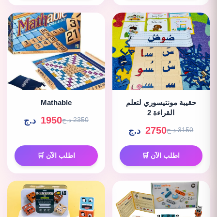
حقيبة مونتيسوري لتعلم
Mathable
القراءة 2
1950
د.ج
2350 د.ج
2750
د.ج
3150 د.ج
اطلب الآن 🛒
اطلب الآن 🛒