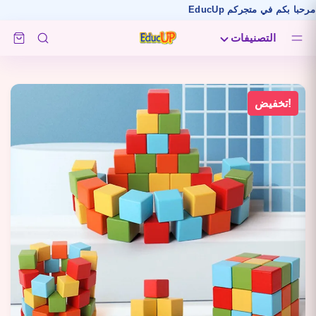
كم في متجركم EducUp
التصنيفات
تخفيض!