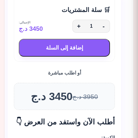
🛒 سلة المشتريات
الإجمالي:
+
-
3450 د.ج
إضافة إلى السلة
أو اطلب مباشرة
3450 د.ج
3950 د.ج
أطلب الآن واستفد من العرض 👇
الكمية: