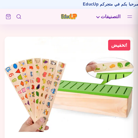
كم في متجركم EducUp
التصنيفات
تخفيض!