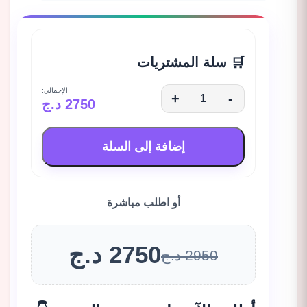
🛒 سلة المشتريات
الإجمالي:
+
-
2750 د.ج
إضافة إلى السلة
أو اطلب مباشرة
2750 د.ج
2950 د.ج