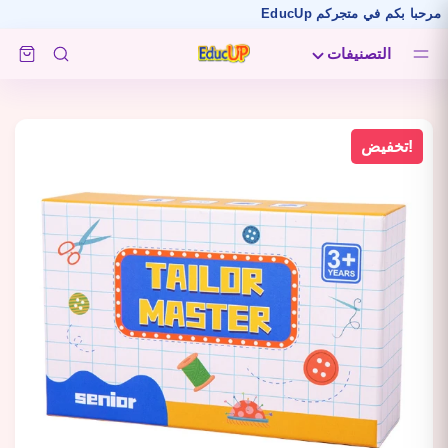
كم في متجركم EducUp
التصنيفات
تخفيض!