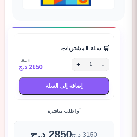
🛒 سلة المشتريات
الإجمالي:
+
-
2850 د.ج
إضافة إلى السلة
أو اطلب مباشرة
2850 د.ج
3150 د.ج