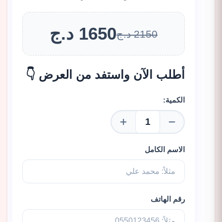
1650 د.ج
2150 د.ج
أطلب الآن واستفد من العرض 👇
الكمية:
الاسم الكامل
رقم الهاتف