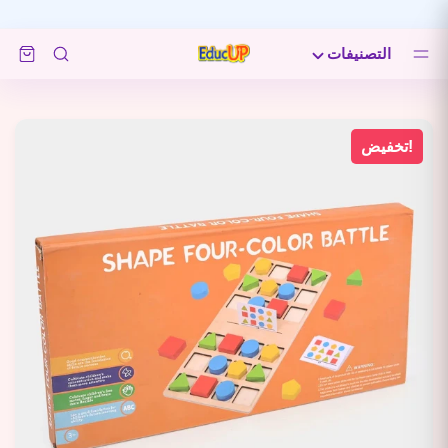
مرحبا
التصنيفات
تخفيض!