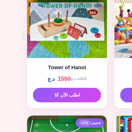
Tower of Hanoi
1550
د.ج
1950 د.ج
اطلب الآن 🛒
تخفيض!
-17%