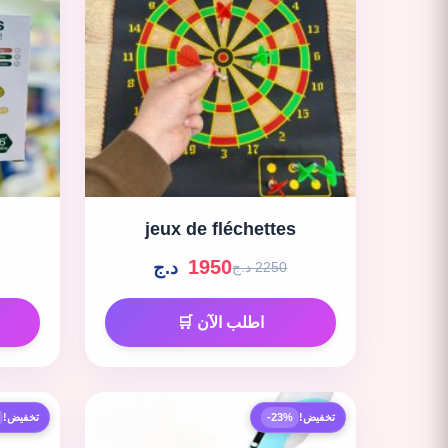
jeux de fléchettes
1950
د.ج
2250 د.ج
اطلب الآن 🛒
تخفيض!
-23%
تخفيض!