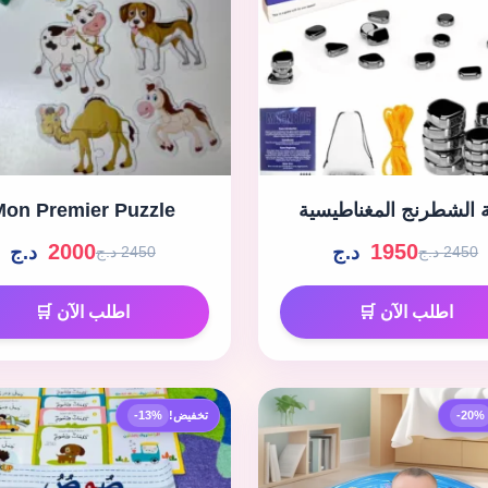
ة الشطرنج المغناطيسية
Mon Premier Puzzle
2000
1950
د.ج
د.ج
2450 د.ج
2450 د.ج
اطلب الآن 🛒
اطلب الآن 🛒
-20%
تخفيض!
-13%