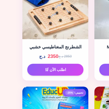
الشطرنج المغناطيسي خشبي
2350
د.ج
2850 د.ج
اطلب الآن 🛒
تخفيض!
-25%