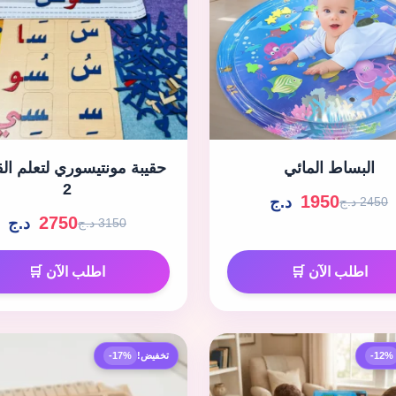
البساط المائي
حقيبة مونتيسوري لتعلم الق
2
1950
د.ج
2450 د.ج
2750
د.ج
3150 د.ج
اطلب الآن 🛒
اطلب الآن 🛒
-12%
تخفيض!
-17%