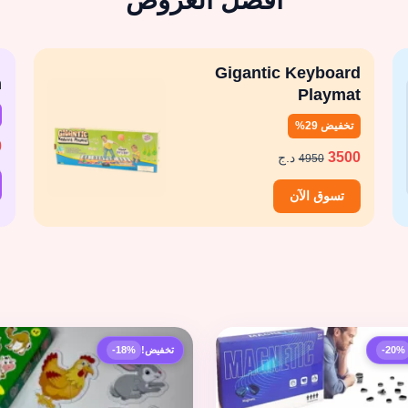
أفضل العروض
Gigantic Keyboard
m
Playmat
تخفيض 29%
0
3500
د.ج
4950
تسوق الآن
-20%
تخفيض!
-18%