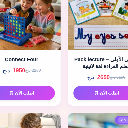
Pack lecture – حقيبتي الأولى
Connect Four
علم القراءة لغة لاتينية
1950
د.ج
2250 د.ج
2650
د.ج
3150 د.ج
اطلب الآن 🛒
اطلب الآن 🛒
-20%