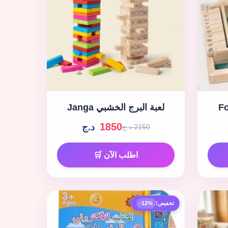
Fo
لعبة البرج الخشبي Janga
1850
د.ج
2150 د.ج
اطلب الآن 🛒
تخفيض!
-12%