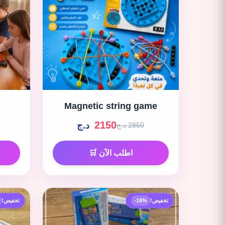
Magnetic string game
2150
د.ج
2850 د.ج
اطلب الآن 🛒
تخفيض!
-18%
تخفيض!