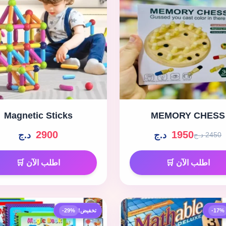
Magnetic Sticks
MEMORY CHESS
2900
1950
د.ج
د.ج
2450 د.ج
اطلب الآن 🛒
اطلب الآن 🛒
-17%
تخفيض!
-29%