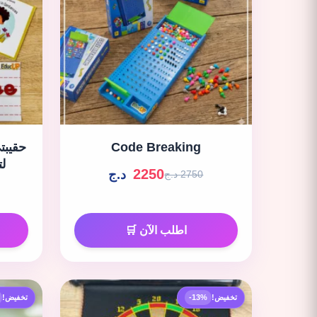
Code Breaking
لت
2250
د.ج
2750 د.ج
اطلب الآن 🛒
تخفيض!
-13%
تخفيض!