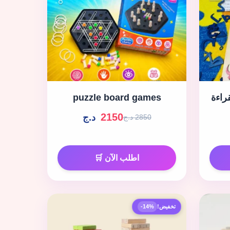
راءة
puzzle board games
2150
د.ج
2850 د.ج
اطلب الآن 🛒
تخفيض!
-14%