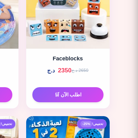
Faceblocks
2350
د.ج
2650 د.ج
اطلب الآن 🛒
تخفيض!
-25%
تخفيض!