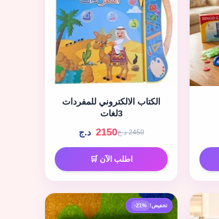
الكتاب الالكتروني للمفردات
3لغات
2150
د.ج
2450 د.ج
اطلب الآن 🛒
تخفيض!
-21%