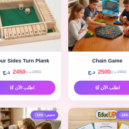
ur Sides Turn Plank
Chain Game
2450
2500
د.ج
د.ج
2850 د.ج
2950 د.ج
اطلب الآن 🛒
اطلب الآن 🛒
-16%
تخفيض!
-13%