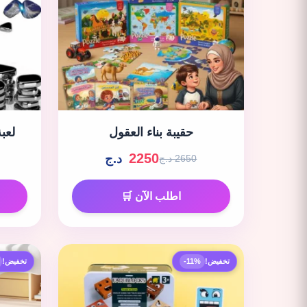
حقيبة بناء العقول
لعب
2250
د.ج
2650 د.ج
اطلب الآن 🛒
تخفيض!
-11%
تخفيض!