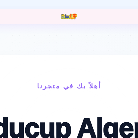
مرحبا بكم في متجركم EducUp
أهلاً بك في متجرنا
ducup Alger