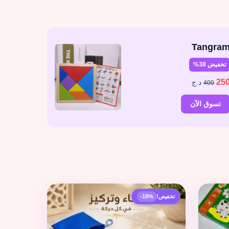
Tangra
تخفيض 38%
25
د.ج
400
تسوق الآن
تخفيض!
-18%