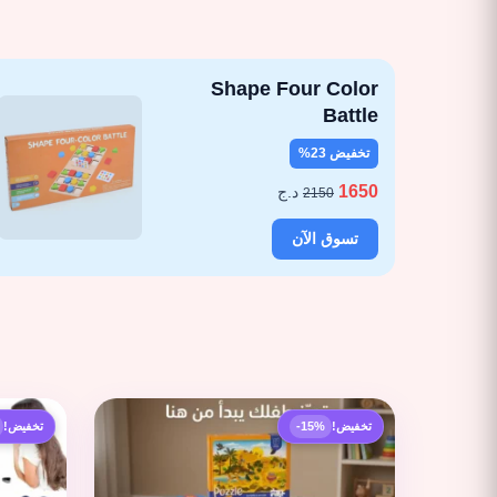
Shape Four Color
Battle
تخفيض 23%
1650
د.ج
2150
تسوق الآن
تخفيض!
-15%
تخفيض!