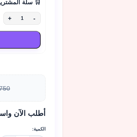
🛒 سلة المشتري
+
-
2750 د
أطلب الآن واس
الكمية: