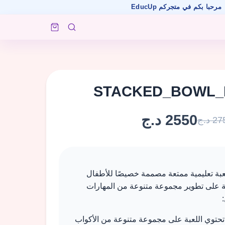
ي متجركم EducUp
STACKED_BOWL_
2550 د.ج
2 د.ج
بة تعليمية ممتعة مصممة خصيصًا للأطفال
بة على تطوير مجموعة متنوعة من المهارات
حتوي اللعبة على مجموعة متنوعة من الأكواب