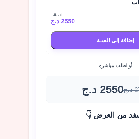
ات
الإجمالي:
2550 د.ج
إضافة إلى السلة
أو اطلب مباشرة
2550 د.ج
.ج
تفد من العرض 👇