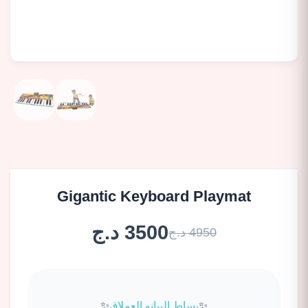
Gigantic Keyboard Playmat
3500 د.ج
4950 د.ج
✨
بساط البيانو العملاق
✨