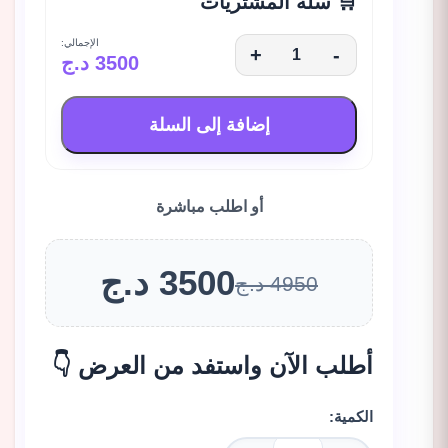
🛒 سلة المشتريات
الإجمالي:
+
-
3500 د.ج
إضافة إلى السلة
أو اطلب مباشرة
3500 د.ج
4950 د.ج
أطلب الآن واستفد من العرض 👇
الكمية: