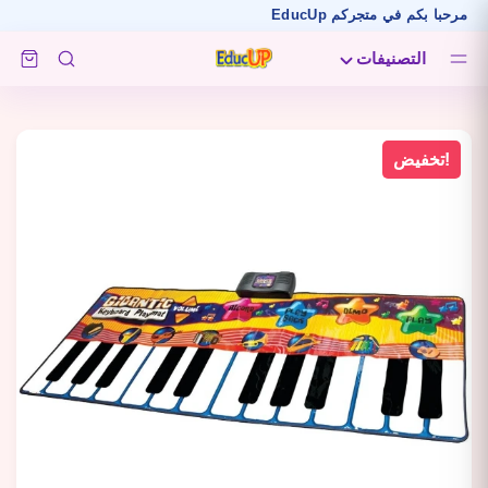
حبا بكم في متجركم EducUp
التصنيفات
تخفيض!