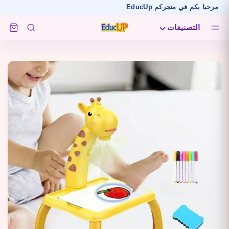
مرحبا بكم في متجركم EducUp
التصنيفات