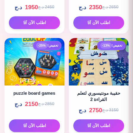
1950
2350
د.ج
د.ج
2650 د.ج
2450 د.ج
اطلب الآن 🛒
اطلب الآن 🛒
تخفيض!
-13%
تخفيض!
-25%
حقيبة مونتيسوري لتعلم
puzzle board games
القراءة 2
2150
د.ج
2850 د.ج
2750
د.ج
3150 د.ج
اطلب الآن 🛒
اطلب الآن 🛒