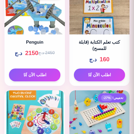
كتب تعلم الكتابة (قابلة
Penguin
للمسح)
2150
د.ج
2450 د.ج
160
د.ج
اطلب الآن 🛒
اطلب الآن 🛒
تخفيض!
-27%