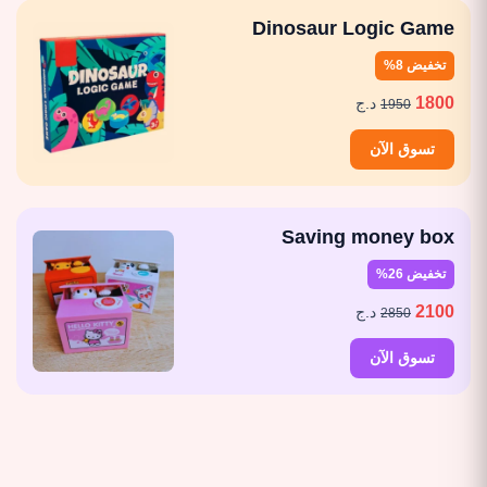
Dinosaur Logic Game
تخفيض 8%
1800
د.ج
1950
تسوق الآن
Saving money box
تخفيض 26%
2100
د.ج
2850
تسوق الآن