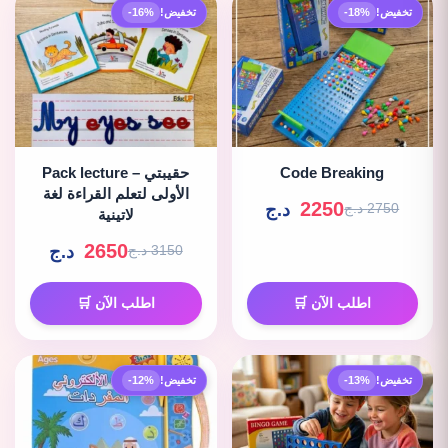
تخفيض!
-18%
تخفيض!
-16%
Code Breaking
Pack lecture – حقيبتي
الأولى لتعلم القراءة لغة
2250
د.ج
2750 د.ج
لاتينية
2650
د.ج
3150 د.ج
اطلب الآن 🛒
اطلب الآن 🛒
تخفيض!
-13%
تخفيض!
-12%