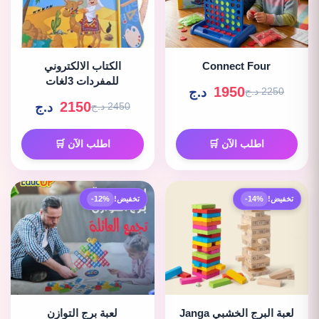
Connect Four
الكتاب الالكتروني
للمفردات 3لغات
1950
د.ج
2250 د.ج
2150
د.ج
2450 د.ج
اطلب الآن 🛒
اطلب الآن 🛒
تخفيض!
-14%
تخفيض!
-12%
لعبة البرج الخشبي Janga
لعبة برج التوازن