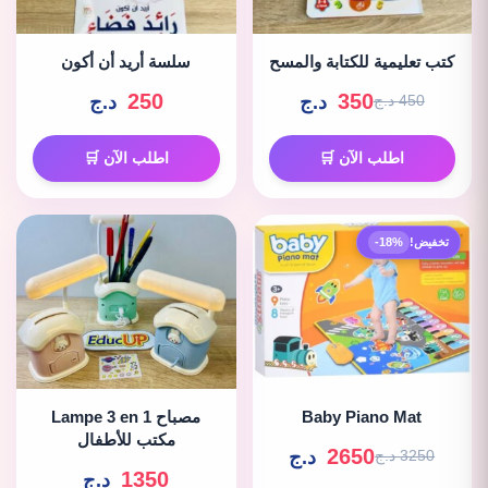
كتب تعليمية للكتابة والمسح
سلسة أريد أن أكون
250
350
د.ج
د.ج
450 د.ج
اطلب الآن 🛒
اطلب الآن 🛒
تخفيض!
-18%
Baby Piano Mat
Lampe 3 en 1 مصباح
مكتب للأطفال
2650
د.ج
3250 د.ج
1350
د.ج