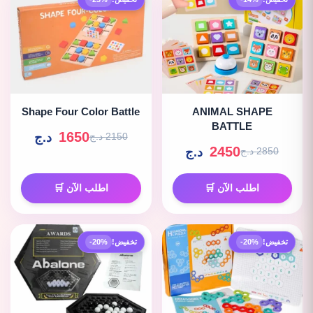
Shape Four Color Battle
ANIMAL SHAPE
BATTLE
1650
د.ج
2150 د.ج
2450
د.ج
2850 د.ج
اطلب الآن 🛒
اطلب الآن 🛒
تخفيض!
-20%
تخفيض!
-20%