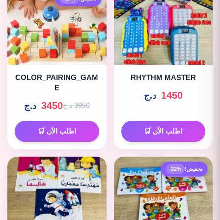
COLOR_PAIRING_GAM
RHYTHM MASTER
E
1450
د.ج
3450
د.ج
3950 د.ج
اطلب الآن 🛒
اطلب الآن 🛒
تخفيض!
-22%