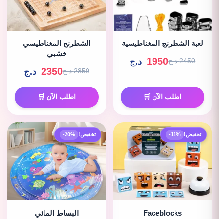
لعبة الشطرنج المغناطيسية
الشطرنج المغناطيسي
خشبي
1950
د.ج
2450 د.ج
2350
د.ج
2850 د.ج
اطلب الآن 🛒
اطلب الآن 🛒
تخفيض!
-11%
تخفيض!
-20%
Faceblocks
البساط المائي