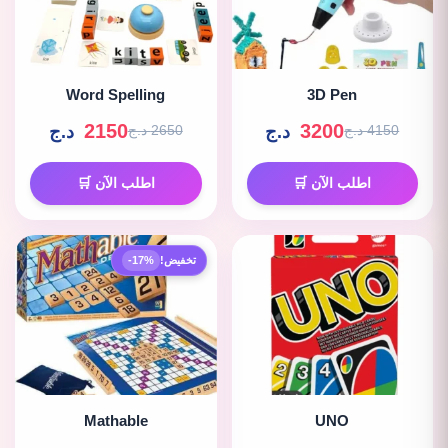
Word Spelling
3D Pen
2150
3200
د.ج
د.ج
4150 د.ج
2650 د.ج
اطلب الآن 🛒
اطلب الآن 🛒
تخفيض!
-17%
Mathable
UNO