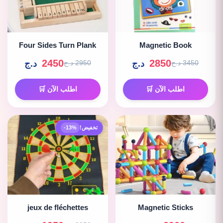
Four Sides Turn Plank
Magnetic Book
2450
2850
د.ج
د.ج
3450 د.ج
2950 د.ج
اطلب الآن 🛒
اطلب الآن 🛒
تخفيض!
-13%
jeux de fléchettes
Magnetic Sticks