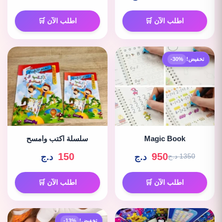
اطلب الآن 🛒
اطلب الآن 🛒
تخفيض!
-30%
Magic Book
سلسلة اكتب وامسح
150
950
د.ج
د.ج
1350 د.ج
اطلب الآن 🛒
اطلب الآن 🛒
تخفيض!
-13%