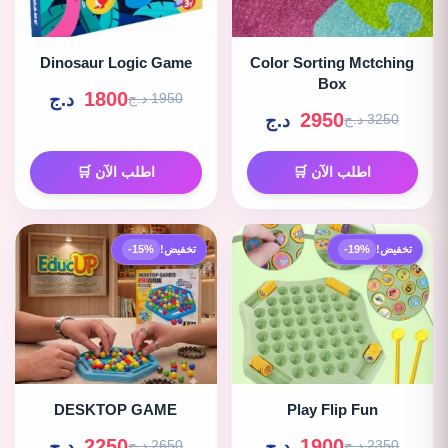
Dinosaur Logic Game
Color Sorting Mctching
Box
1800
د.ج
1950 د.ج
2950
د.ج
3250 د.ج
اطلب الآن 🛒
اطلب الآن 🛒
تخفيض!
-19%
تخفيض!
-15%
DESKTOP GAME
Play Flip Fun
2250
1900
د.ج
د.ج
2350 د.ج
2650 د.ج