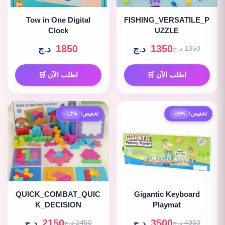
Tow in One Digital
FISHING_VERSATILE_P
Clock
UZZLE
1850
1350
د.ج
د.ج
1850 د.ج
اطلب الآن 🛒
اطلب الآن 🛒
تخفيض!
-29%
تخفيض!
-12%
QUICK_COMBAT_QUIC
Gigantic Keyboard
K_DECISION
Playmat
2150
3500
د.ج
د.ج
4950 د.ج
2450 د.ج