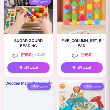
تخفيض!
-5%
SUGAR GOURD
FIVE_COLUMN_SET_B
BEADING
EAD
2950
1950
د.ج
د.ج
3100 د.ج
اطلب الآن 🛒
اطلب الآن 🛒
تخفيض!
-17%
تخفيض!
-25%