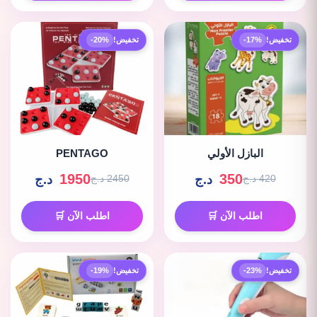
تخفيض!
-17%
تخفيض!
-20%
البازل الأولي
PENTAGO
1950
350
د.ج
د.ج
420 د.ج
2450 د.ج
اطلب الآن 🛒
اطلب الآن 🛒
تخفيض!
-23%
تخفيض!
-19%