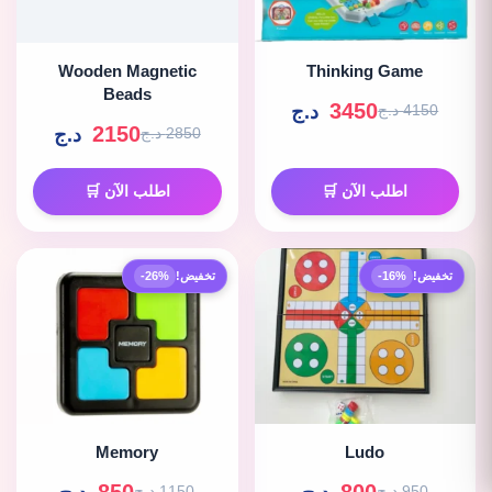
Wooden Magnetic
Thinking Game
Beads
3450
د.ج
4150 د.ج
2150
د.ج
2850 د.ج
اطلب الآن 🛒
اطلب الآن 🛒
تخفيض!
-16%
تخفيض!
-26%
Memory
Ludo
850
800
950 د.ج
1150 د.ج