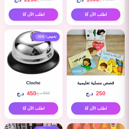
اطلب الآن 🛒
اطلب الآن 🛒
تخفيض!
-31%
قصص مسلية تعليمية
Cloche
450
250
د.ج
د.ج
650 د.ج
اطلب الآن 🛒
اطلب الآن 🛒