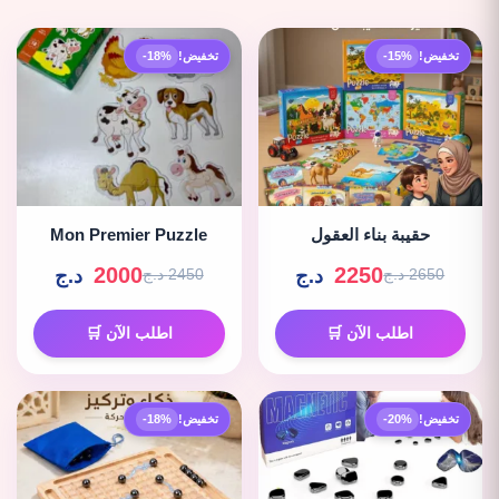
تخفيض!
-15%
تخفيض!
-18%
حقيبة بناء العقول
Mon Premier Puzzle
2000
2250
د.ج
د.ج
2650 د.ج
2450 د.ج
اطلب الآن 🛒
اطلب الآن 🛒
تخفيض!
-20%
تخفيض!
-18%