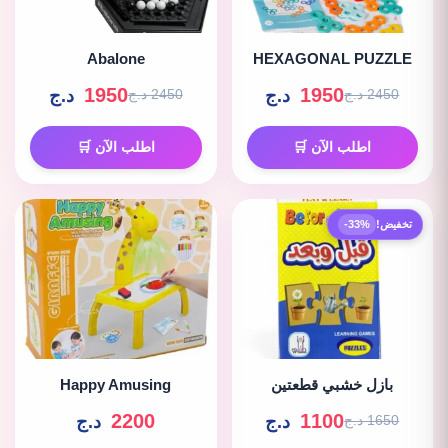
Abalone
HEXAGONAL PUZZLE
1950
1950
د.ج
د.ج
2450 د.ج
2450 د.ج
اطلب الآن 🛒
اطلب الآن 🛒
تخفيض!
-33%
بازل خشبي قطعتين
Happy Amusing
2200
1100
د.ج
د.ج
1650 د.ج