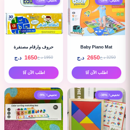
تخفيض!
-18%
تخفيض!
-15%
Baby Piano Mat
حروف وارقام مصنفرة
1650
2650
د.ج
د.ج
3250 د.ج
1950 د.ج
اطلب الآن 🛒
اطلب الآن 🛒
تخفيض!
-38%
تخفيض!
-9%