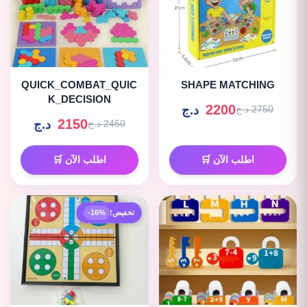
QUICK_COMBAT_QUIC
SHAPE MATCHING
K_DECISION
2200
د.ج
2750 د.ج
2150
د.ج
2450 د.ج
اطلب الآن 🛒
اطلب الآن 🛒
تخفيض!
-16%