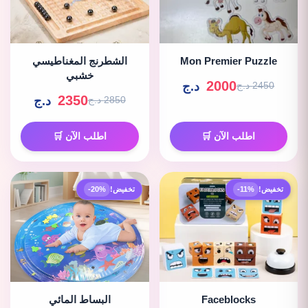
Mon Premier Puzzle
الشطرنج المغناطيسي
خشبي
2000
د.ج
2450 د.ج
2350
د.ج
2850 د.ج
اطلب الآن 🛒
اطلب الآن 🛒
تخفيض!
-11%
تخفيض!
-20%
Faceblocks
البساط المائي