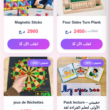
Magnetic Sticks
Four Sides Turn Plank
2900
2450
د.ج
د.ج
2950 د.ج
اطلب الآن 🛒
اطلب الآن 🛒
تخفيض!
-16%
تخفيض!
-13%
Pack lecture – حقيبتي
jeux de fléchettes
الأولى لتعلم القراءة لغة