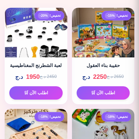
تخفيض!
-15%
تخفيض!
-20%
حقيبة بناء العقول
لعبة الشطرنج المغناطيسية
1950
2250
د.ج
د.ج
2650 د.ج
2450 د.ج
اطلب الآن 🛒
اطلب الآن 🛒
تخفيض!
-18%
تخفيض!
-18%