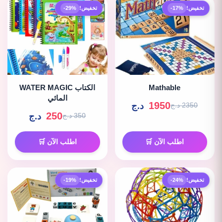
تخفيض!
-17%
تخفيض!
-29%
Mathable
WATER MAGIC الكتاب
المائي
1950
د.ج
2350 د.ج
250
د.ج
350 د.ج
اطلب الآن 🛒
اطلب الآن 🛒
تخفيض!
-24%
تخفيض!
-19%