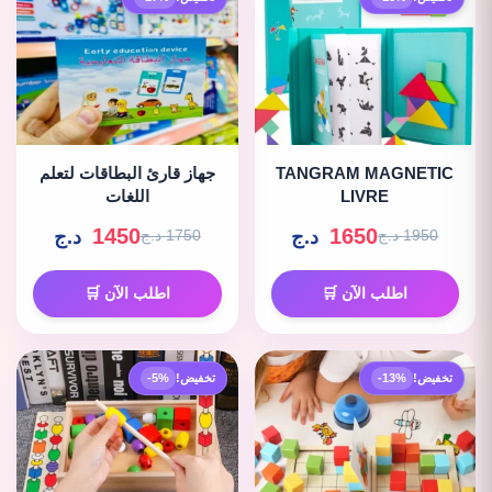
TANGRAM MAGNETIC
جهاز قارئ البطاقات لتعلم
LIVRE
اللغات
1450
1650
د.ج
د.ج
1950 د.ج
1750 د.ج
اطلب الآن 🛒
اطلب الآن 🛒
تخفيض!
-13%
تخفيض!
-5%