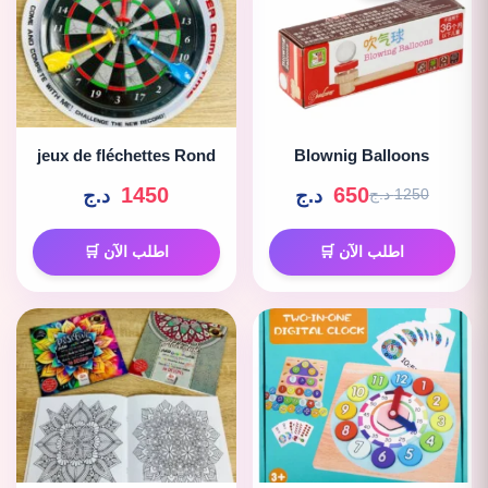
jeux de fléchettes Rond
Blownig Balloons
1450
650
د.ج
د.ج
1250 د.ج
اطلب الآن 🛒
اطلب الآن 🛒