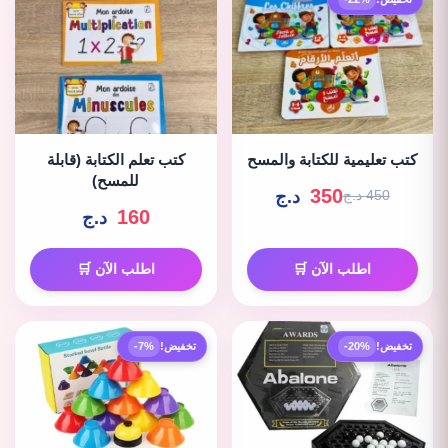
كتب تعليمية للكتابة والمسح
كتب تعلم الكتابة (قابلة
للمسح)
350
د.ج
450 د.ج
160
د.ج
اطلب الآن 🛒
اطلب الآن 🛒
تخفيض!
-20%
تخفيض!
-7%