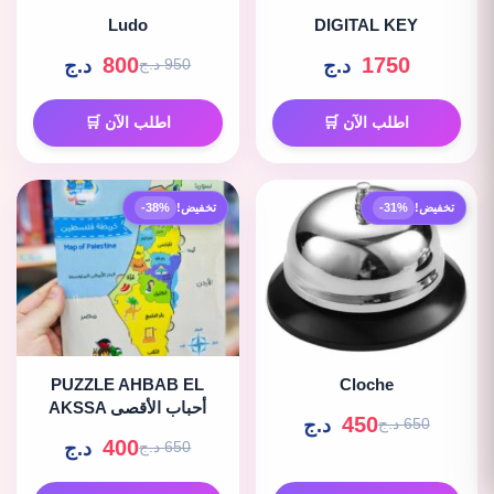
Ludo
DIGITAL KEY
800
1750
د.ج
د.ج
950 د.ج
اطلب الآن 🛒
اطلب الآن 🛒
تخفيض!
-31%
تخفيض!
-38%
PUZZLE AHBAB EL
Cloche
AKSSA أحباب الأقصى
450
د.ج
650 د.ج
400
د.ج
650 د.ج