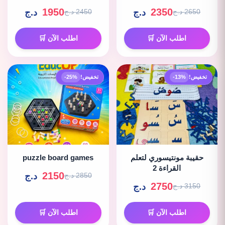
1950
2350
د.ج
د.ج
2650 د.ج
2450 د.ج
اطلب الآن 🛒
اطلب الآن 🛒
تخفيض!
-13%
تخفيض!
-25%
حقيبة مونتيسوري لتعلم
puzzle board games
القراءة 2
2150
د.ج
2850 د.ج
2750
د.ج
3150 د.ج
اطلب الآن 🛒
اطلب الآن 🛒