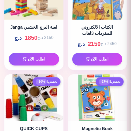
الكتاب الالكتروني
لعبة البرج الخشبي Janga
للمفردات 3لغات
1850
د.ج
2150 د.ج
2150
د.ج
2450 د.ج
اطلب الآن 🛒
اطلب الآن 🛒
تخفيض!
-17%
تخفيض!
-10%
QUICK CUPS
Magnetic Book