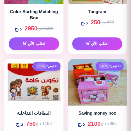
Color Sorting Mctching
Tangram
Box
250
د.ج
400 د.ج
2950
د.ج
3250 د.ج
اطلب الآن 🛒
اطلب الآن 🛒
تخفيض!
-26%
تخفيض!
-35%
Saving money box
البطاقات التفاعلية
750
2100
د.ج
د.ج
2850 د.ج
1150 د.ج