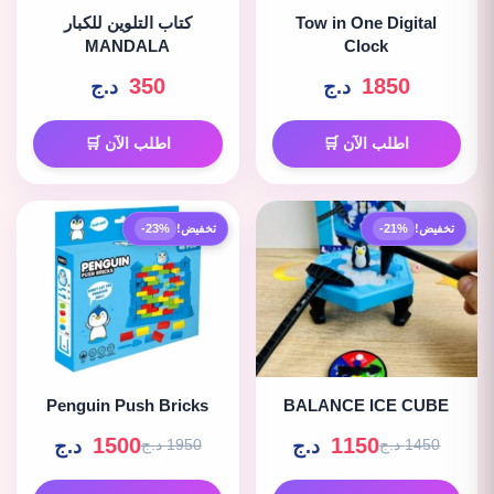
Tow in One Digital
كتاب التلوين للكبار
MANDALA
Clock
350
1850
د.ج
د.ج
اطلب الآن 🛒
اطلب الآن 🛒
تخفيض!
-21%
تخفيض!
-23%
Penguin Push Bricks
BALANCE ICE CUBE
1500
1150
د.ج
د.ج
1450 د.ج
1950 د.ج