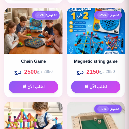
تخفيض!
-25%
تخفيض!
-12%
Chain Game
Magnetic string game
2500
2150
د.ج
د.ج
2850 د.ج
2850 د.ج
اطلب الآن 🛒
اطلب الآن 🛒
تخفيض!
-17%