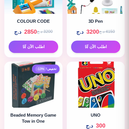
COLOUR CODE
3D Pen
2850
3200
د.ج
د.ج
4150 د.ج
3200 د.ج
اطلب الآن 🛒
اطلب الآن 🛒
تخفيض!
-13%
Beaded Memory Game
UNO
Tow in One
300
د.ج