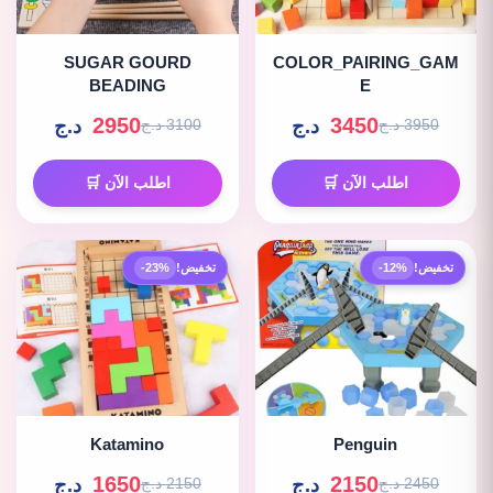
SUGAR GOURD
COLOR_PAIRING_GAM
BEADING
E
2950
3450
د.ج
د.ج
3950 د.ج
3100 د.ج
اطلب الآن 🛒
اطلب الآن 🛒
تخفيض!
-12%
تخفيض!
-23%
Katamino
Penguin
1650
2150
د.ج
د.ج
2450 د.ج
2150 د.ج