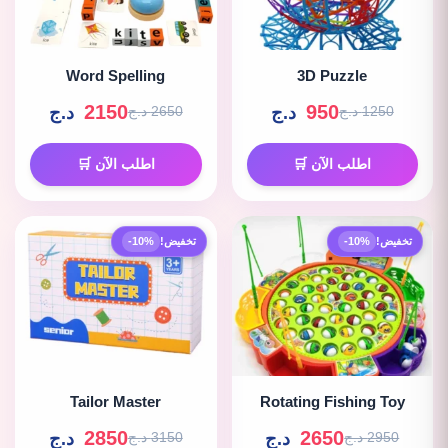
Word Spelling
3D Puzzle
2150
950
د.ج
د.ج
1250 د.ج
2650 د.ج
اطلب الآن 🛒
اطلب الآن 🛒
تخفيض!
-10%
تخفيض!
-10%
Tailor Master
Rotating Fishing Toy
2850
2650
د.ج
د.ج
2950 د.ج
3150 د.ج