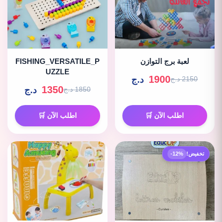
لعبة برج التوازن
FISHING_VERSATILE_P
UZZLE
1900
د.ج
2150 د.ج
1350
د.ج
1850 د.ج
اطلب الآن 🛒
اطلب الآن 🛒
تخفيض!
-12%