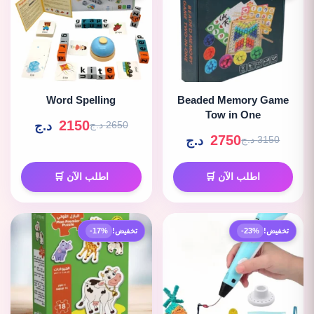
Word Spelling
Beaded Memory Game
Tow in One
2150
د.ج
2650 د.ج
2750
د.ج
3150 د.ج
اطلب الآن 🛒
اطلب الآن 🛒
تخفيض!
-23%
تخفيض!
-17%