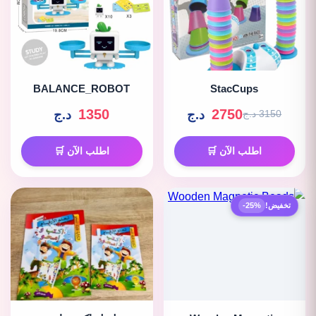
BALANCE_ROBOT
StacCups
1350
2750
د.ج
د.ج
3150 د.ج
اطلب الآن 🛒
اطلب الآن 🛒
تخفيض!
-25%