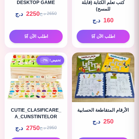
كتب تعلم الكتابة (قابلة
DESKTOP GAME
للمسح)
2250
د.ج
2650 د.ج
160
د.ج
اطلب الآن 🛒
اطلب الآن 🛒
تخفيض!
-7%
الأرقام المتقاطعة الحسابية
CUTIE_CLASIFICARE_
A_CUNSTINTELOR
250
د.ج
2750
د.ج
2950 د.ج