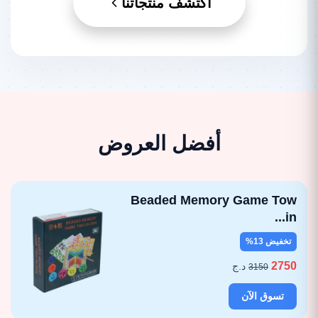
اكتشف منتجاتنا
أفضل العروض
Beaded Memory Game Tow
in...
تخفيض 13%
2750
د.ج
3150
تسوق الآن