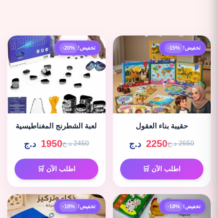
تخفيض!
-15%
تخفيض!
-20%
حقيبة بناء العقول
لعبة الشطرنج المغناطيسية
1950
2250
د.ج
د.ج
2650 د.ج
2450 د.ج
اطلب الآن 🛒
اطلب الآن 🛒
تخفيض!
-18%
تخفيض!
-18%