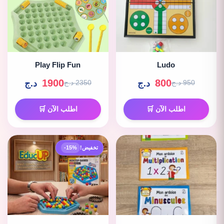
Play Flip Fun
Ludo
1900
800
د.ج
د.ج
950 د.ج
2350 د.ج
اطلب الآن 🛒
اطلب الآن 🛒
تخفيض!
-15%