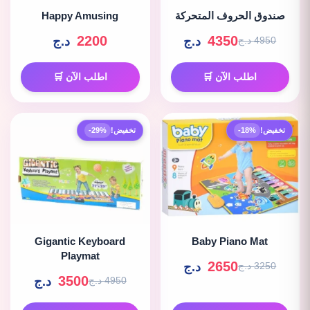
صندوق الحروف المتحركة
Happy Amusing
2200
4350
د.ج
د.ج
4950 د.ج
اطلب الآن 🛒
اطلب الآن 🛒
تخفيض!
-18%
تخفيض!
-29%
Gigantic Keyboard
Baby Piano Mat
Playmat
2650
د.ج
3250 د.ج
3500
د.ج
4950 د.ج