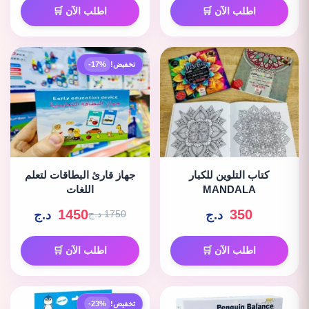
اطلب الآن 🛒
اطلب الآن 🛒
تخفيض!
-17%
كتاب التلوين للكبار
جهاز قارئ البطاقات لتعلم
MANDALA
اللغات
1450
350
د.ج
د.ج
1750 د.ج
اطلب الآن 🛒
اطلب الآن 🛒
تخفيض!
-23%