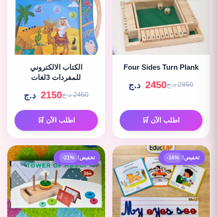
Four Sides Turn Plank
الكتاب الالكتروني
للمفردات 3لغات
2450
د.ج
2950 د.ج
2150
د.ج
2450 د.ج
اطلب الآن 🛒
اطلب الآن 🛒
تخفيض!
-16%
تخفيض!
-21%