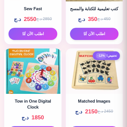
كتب تعليمية للكتابة والمسح
Sew Fast
2550
350
د.ج
د.ج
450 د.ج
2850 د.ج
اطلب الآن 🛒
اطلب الآن 🛒
تخفيض!
-12%
Tow in One Digital
Matched Images
Clock
2150
د.ج
2450 د.ج
1850
د.ج