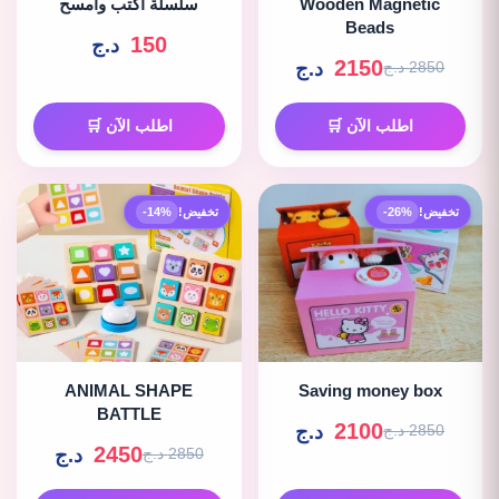
Wooden Magnetic
سلسلة اكتب وامسح
Beads
150
د.ج
2150
د.ج
2850 د.ج
اطلب الآن 🛒
اطلب الآن 🛒
تخفيض!
-26%
تخفيض!
-14%
ANIMAL SHAPE
Saving money box
BATTLE
2100
د.ج
2850 د.ج
2450
د.ج
2850 د.ج