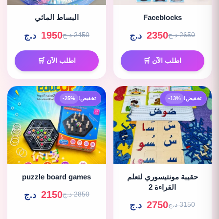
Faceblocks
البساط المائي
1950
2350
د.ج
د.ج
2650 د.ج
2450 د.ج
اطلب الآن 🛒
اطلب الآن 🛒
تخفيض!
-13%
تخفيض!
-25%
حقيبة مونتيسوري لتعلم
puzzle board games
القراءة 2
2150
د.ج
2850 د.ج
2750
د.ج
3150 د.ج