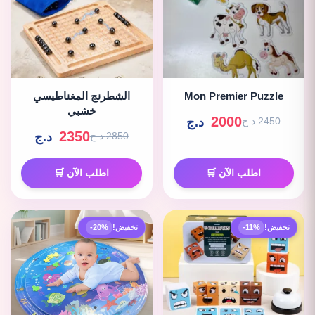
Mon Premier Puzzle
الشطرنج المغناطيسي
خشبي
2000
د.ج
2450 د.ج
2350
د.ج
2850 د.ج
اطلب الآن 🛒
اطلب الآن 🛒
تخفيض!
-11%
تخفيض!
-20%