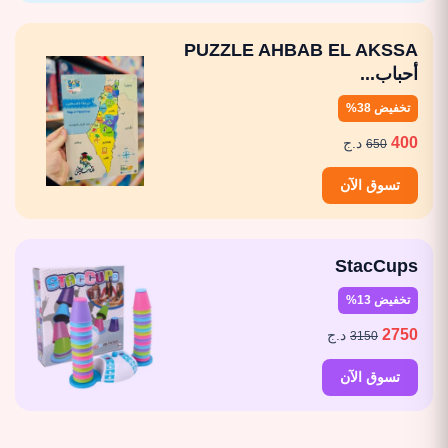
PUZZLE AHBAB EL AKSSA
أحباب...
تخفيض 38%
400
د.ج
650
تسوق الآن
StacCups
تخفيض 13%
2750
د.ج
3150
تسوق الآن