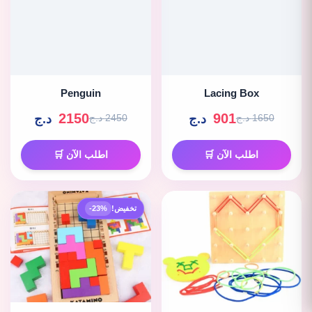
Penguin
Lacing Box
2150
901
د.ج
د.ج
1650 د.ج
2450 د.ج
اطلب الآن 🛒
اطلب الآن 🛒
تخفيض!
-23%