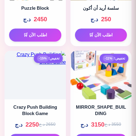
سلسة أريد أن أكون
Puzzle Block
2450
250
د.ج
د.ج
اطلب الآن 🛒
اطلب الآن 🛒
تخفيض!
-11%
تخفيض!
-15%
Crazy Push Building
MIRROR_SHAPE_BUIL
Block Game
DING
2250
3150
د.ج
د.ج
3550 د.ج
2650 د.ج