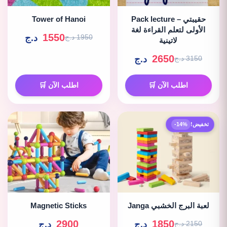
Pack lecture – حقيبتي
Tower of Hanoi
الأولى لتعلم القراءة لغة
1550
د.ج
1950 د.ج
لاتينية
2650
د.ج
3150 د.ج
اطلب الآن 🛒
اطلب الآن 🛒
تخفيض!
-14%
لعبة البرج الخشبي Janga
Magnetic Sticks
2900
1850
د.ج
د.ج
2150 د.ج