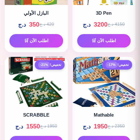
3D Pen
البازل الأولي
350
3200
د.ج
د.ج
4150 د.ج
420 د.ج
اطلب الآن 🛒
اطلب الآن 🛒
تخفيض!
-17%
تخفيض!
-21%
SCRABBLE
Mathable
1550
1950
د.ج
د.ج
2350 د.ج
1950 د.ج